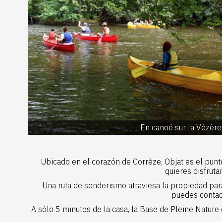
En canoë sur la Vézère
Ubicado en el corazón de Corrèze, Objat es el punt
quieres disfruta
Una ruta de senderismo atraviesa la propiedad para 
puedes contact
A sólo 5 minutos de la casa, la
Base de Pleine Nature d