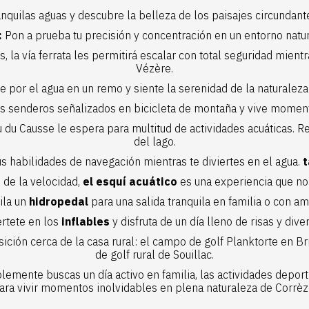
nquilas aguas y descubre la belleza de los paisajes circundante
:
Pon a prueba tu precisión y concentración en un entorno natu
 la vía ferrata les permitirá escalar con total seguridad mientr
Vézère.
e por el agua en un remo y siente la serenidad de la naturaleza 
os senderos señalizados en bicicleta de montaña y vive moment
u du Causse
le espera para multitud de actividades acuáticas. Rel
del lago.
us habilidades de navegación mientras te diviertes en el agua.
t
 de la velocidad,
el esquí acuático
es una experiencia que no
ila un
hidropedal
para una salida tranquila en familia o con am
értete en los
inflables
y disfruta de un día lleno de risas y diver
ción cerca de la casa rural:
el campo de golf Planktorte
en Br
de golf rural de Souillac.
emente buscas un día activo en familia, las actividades deport
ara vivir momentos inolvidables en plena naturaleza de Corrèz