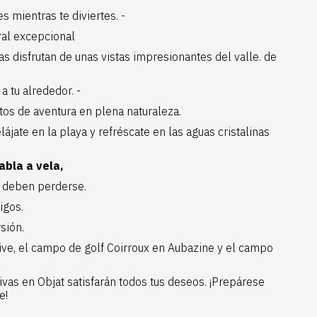
s mientras te diviertes. -
ral excepcional
as disfrutan de unas vistas impresionantes del valle. de
a tu alrededor. -
os de aventura en plena naturaleza.
ájate en la playa y refréscate en las aguas cristalinas
abla a vela,
 deben perderse.
igos.
sión.
ive,
el campo de golf Coirroux
en Aubazine y
el campo
ivas en Objat satisfarán todos tus deseos. ¡Prepárese
e!