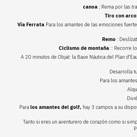
canoa
; Rema por las tra
Tiro con arco
Vía Ferrata
Para los amantes de las emociones fuertes,
Remo
: Deslízat
Ciclismo de montaña
:: Recorre l
A 20 minutos de Objat: la
Base Náutica del Plan d'Ea
Desarrolla t
Para los amantes
Alqu
Divi
Para
los amantes del golf,
hay 3 campos a su disposi
Tanto si eres un aventurero de corazón como si simpl
p