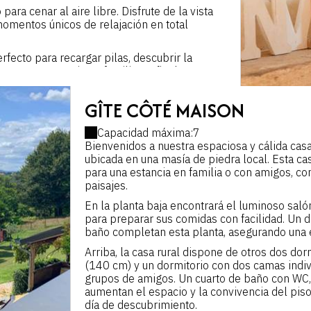
para cenar al aire libre. Disfrute de la vista
momentos únicos de relajación en total
erfecto para recargar pilas, descubrir la
 para una estancia en familia, un fin de semana
al cumplirá todas tus expectativas. Reserve
tra casa rural en Objat, un alojamiento
GÎTE CÔTÉ MAISON
Capacidad máxima:7
Bienvenidos a nuestra espaciosa y cálida casa 
ubicada en una masía de piedra local. Esta casa
para una estancia en familia o con amigos, co
paisajes.
En la planta baja encontrará el luminoso sal
para preparar sus comidas con facilidad. Un
baño completan esta planta, asegurando una 
Arriba, la casa rural dispone de otros dos do
(140 cm) y un dormitorio con dos camas indivi
grupos de amigos. Un cuarto de baño con WC, 
aumentan el espacio y la convivencia del piso
día de descubrimiento.