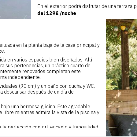
En el exterior podrá disfrutar de una terraza 
mientras admira la vista panorámica del valle 
del
129€
/noche
saborear la belleza del paisaje.
ituada en la planta baja de la casa principal y
ze.
dida en varios espacios bien diseñados. Allí
a sus pertenencias, un práctico cuarto de
ientemente renovados completan este
rma independiente.
viduales (90 cm) y un baño con ducha y WC,
ara descansar después de un día de
a bajo una hermosa glicina. Este agradable
e libre mientras admira la vista de la piscina y
 la perfección confort, encanto y tranquilidad,
a estancia en Corrèze. Reserva ahora para