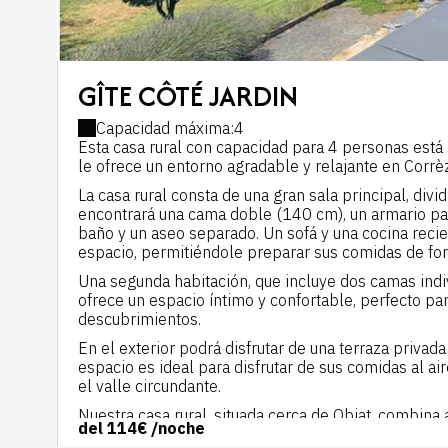
GÎTE CÔTÉ JARDIN
Capacidad máxima:4
Esta casa rural con capacidad para 4 personas está s
le ofrece un entorno agradable y relajante en Corrè
La casa rural consta de una gran sala principal, divi
encontrará una cama doble (140 cm), un armario par
baño y un aseo separado. Un sofá y una cocina rec
espacio, permitiéndole preparar sus comidas de fo
Una segunda habitación, que incluye dos camas indi
ofrece un espacio íntimo y confortable, perfecto p
descubrimientos.
En el exterior podrá disfrutar de una terraza privad
espacio es ideal para disfrutar de sus comidas al air
el valle circundante.
Nuestra casa rural, situada cerca de Objat, combina a
del
114€
/noche
lo que la convierte en la elección perfecta para un