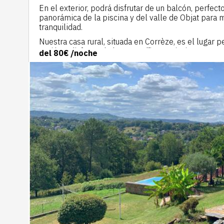
En el exterior, podrá disfrutar de un balcón, perfecto 
panorámica de la piscina y del valle de Objat para 
tranquilidad.
Nuestra casa rural, situada en Corrèze, es el lugar p
región y disfrutar de los magníficos paisajes. Ya sea
del
80€
/noche
romántico o una escapada con amigos, esta casa rur
ahora para vivir una experiencia inolvidable en nues
acogedor con una vista impresionante.