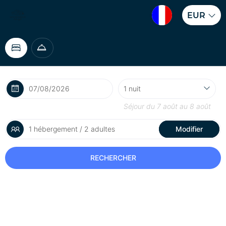
EUR
Séjour du
7 août
au
8 août
1 hébergement / 2 adultes
Modifier